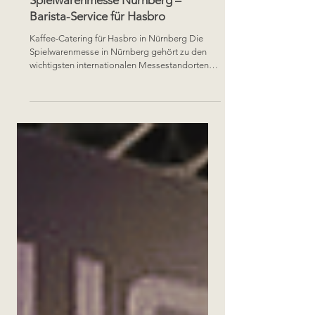
16. Feb.
Kaffee-Catering auf der
Spielwarenmesse Nürnberg –
Barista-Service für Hasbro
Kaffee-Catering für Hasbro in Nürnberg Die
Spielwarenmesse in Nürnberg gehört zu den
wichtigsten internationalen Messestandorten
Europas. Hier treffen sich Hersteller, Händler,
Lizenzpartner und Medien aus aller Welt, um
Neuheiten, Trends und Produkte zu
präsentieren. Wer auf der Messe Nürnberg
ausstellt, weiß: Qualität, Professionalität und
Markeninszenierung sind entscheidend. Für uns
als Opencoffeebar ist die Messe Nürnberg ein
zentraler Einsatzort für hochwertiges Kaffe